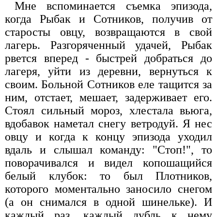
Мне вспоминается съемка эпизода,
когда Рыбак и Сотников, получив от
старосты овцу, возвращаются в свой
лагерь. Разгоряченный удачей, Рыбак
рвется вперед - быстрей добраться до
лагеря, уйти из деревни, вернуться к
своим. Больной Сотников еле тащится за
ним, отстает, мешает, задерживает его.
Стоял сильный мороз, хлестала вьюга,
вдобавок наметал снегу ветродуй. Я нес
овцу и когда к концу эпизода уходил
вдаль и слышал команду: "Стоп!", то
поворачивался и видел копошащийся
белый клубок: то был Плотников,
которого моментально заносило снегом
(а он снимался в одной шинельке). И
каждый раз, каждый дубль к нему