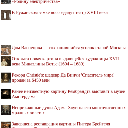
«Родину электричества»
В Ружанском замке воссоздадут театр XVIII века
Дом Васнецова — сохранившийся уголок старой Москвы
Открыта новая картина выдающейся художницы XVII
века Микаэлины Вотье (1604 – 1689)
Рекорд Christie's: шедевр Да Винчи 'Спаситель мира'
продан за $450 млн
Ранее неизвестную картину Рембрандта выставят в музее
Амстердама
Неприкаянные души Адама Хоуи на его многочисленных
мрачных холстах
Завершена реставрация картины Питера Брейгеля