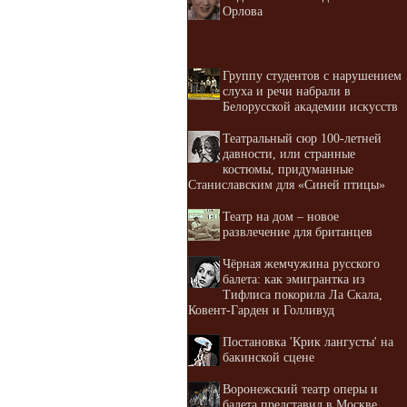
Орлова
Группу студентов с нарушением
слуха и речи набрали в
Белорусской академии искусств
Театральный сюр 100-летней
давности, или странные
костюмы, придуманные
Станиславским для «Синей птицы»
Театр на дом – новое
развлечение для британцев
Чёрная жемчужина русского
балета: как эмигрантка из
Тифлиса покорила Ла Скала,
Ковент-Гарден и Голливуд
Постановка 'Крик лангусты' на
бакинской сцене
Воронежский театр оперы и
балета представил в Москве