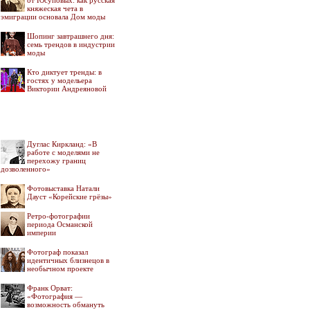
от Юсуповых: как русская
княжеская чета в
эмиграции основала Дом моды
Шопинг завтрашнего дня:
семь трендов в индустрии
моды
Кто диктует тренды: в
гостях у модельера
Виктории Андреяновой
Дуглас Киркланд: «В
работе с моделями не
перехожу границ
дозволенного»
Фотовыставка Натали
Дауст «Корейские грёзы»
Ретро-фотографии
периода Османской
империи
Фотограф показал
идентичных близнецов в
необычном проекте
Франк Орват:
«Фотография —
возможность обмануть