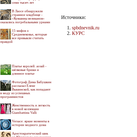
семи тысяч лет
В Лаосе обнаружили
странное кладбище -
Источники:
«Кувшины великанов»
оказались погребальными урнами
spbdnevnik.ru
15 мифов о
КУРС
Средневековье, которые
все привыкли считать
правдой
Платье королей: аозай -
шёлковые брюки и
длинное платье
Фотограф Дима Бабушкин
рассказал Елене
Вышинской, как попадают
в моду из успешных
программистов
Женственность и легкость
в новой коллекции
Giambattista Valli
Versace: яркие моменты в
истории модного дома
Аристократический шик