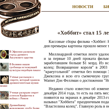
НОВОСТИ
Б
«Хоббит» стал 15 л
Кассовые сборы фильма «Хоббит: 
дня премьеры картины прошло менее т
В Эфиопии раскопали
Миллиардной отметки ленте удалос
город древнего
Аксумского царства
и за первые 10 дней проката фильм 
заработавшим больше $1 млрд. Из вс
В Боливии нашли
колец: Возвращение короля" в 2003 
гробницы исчезнувшей
культуры индейцев пакахе
"краеугольной" отметки без помощи 
Джексона и всю его съемочную груп
Учёные рассказали о
секрете, который хранила
Warner Дэн Феллман о достижении "Н
древнеегипетская мумия
кошки
Недавно стало известно об измене
Ученые раскрыли секрет
декабря 2014 года, то есть на пять м
успехов Карфагена в
появится на экранах в декабре 2013-
войнах с Римом
называл "Хоббита" праздничным подар
Древнейшему
"Властелина колец". Главную роль в 
колодезному срубу более