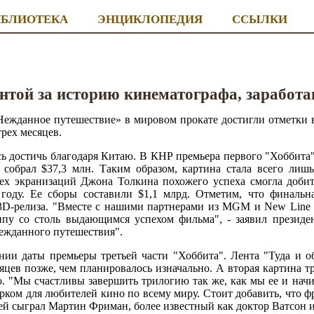
ИБЛИОТЕКА
ЭНЦИКЛОПЕДИЯ
ССЫЛКИ
ентой за историю кинематографа, заработ
Нежданное путешествие» в мировом прокате достигли отметки
рех месяцев.
ь достичь благодаря Китаю. В КНР премьера первого "Хоббита" 
собрал $37,3 млн. Таким образом, картина стала всего лишь
ех экранизаций Джона Толкина похожего успеха смогла добит
году. Ее сборы составили $1,1 млрд. Отметим, что финальна
3D-релиза. "Вместе с нашими партнерами из MGM и New Line 
пу со столь выдающимся успехом фильма", - заявил президе
ежданного путешествия".
нии даты премьеры третьей части "Хоббита". Лента "Туда и о
есяцев позже, чем планировалось изначально. А вторая картина 
го. "Мы счастливы завершить трилогию так же, как мы ее и нач
ком для любителей кино по всему миру. Стоит добавить, что ф
ней сыграл Мартин Фриман, более известный как доктор Ватсон 