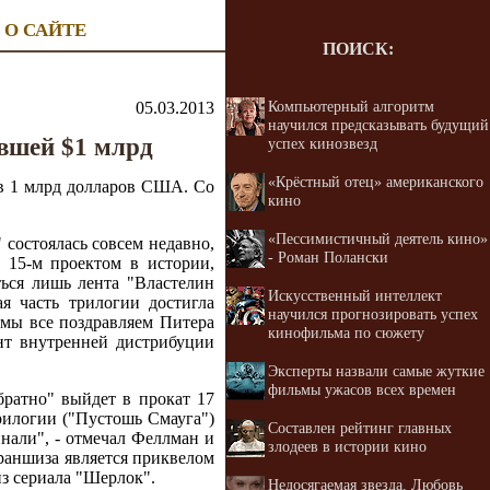
О САЙТЕ
ПОИСК:
Компьютерный алгоритм
05.03.2013
научился предсказывать будущий
авшей $1 млрд
успех кинозвезд
«Крёстный отец» американского
 в 1 млрд долларов США. Со
кино
«Пессимистичный деятель кино»
состоялась совсем недавно,
- Роман Полански
 15-м проектом в истории,
ься лишь лента "Властелин
Искусственный интеллект
я часть трилогии достигла
научился прогнозировать успех
мы все поздравляем Питера
кинофильма по сюжету
нт внутренней дистрибуции
Эксперты назвали самые жуткие
фильмы ужасов всех времен
братно" выйдет в прокат 17
трилогии ("Пустошь Смауга")
Составлен рейтинг главных
инали", - отмечал Феллман и
злодеев в истории кино
раншиза является приквелом
из сериала "Шерлок".
Недосягаемая звезда. Любовь