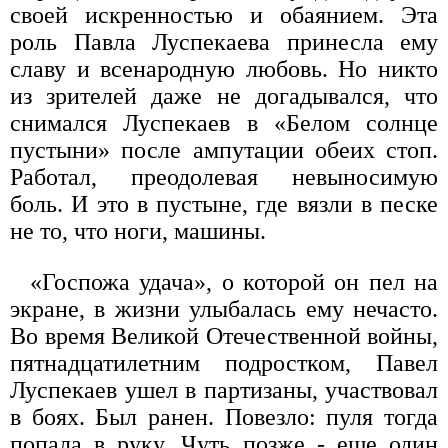
своей искренностью и обаянием. Эта
роль Павла Луспекаева принесла ему
славу и всенародную любовь. Но никто
из зрителей даже не догадывался, что
снимался Луспекаев в «Белом солнце
пустыни» после ампутации обеих стоп.
Работал, преодолевая невыносимую
боль. И это в пустыне, где вязли в песке
не то, что ноги, машины.
«Госпожа удача», о которой он пел на
экране, в жизни улыбалась ему нечасто.
Во время Великой Отечественной войны,
пятнадцатилетним подростком, Павел
Луспекаев ушел в партизаны, участвовал
в боях. Был ранен. Повезло: пуля тогда
попала в руку. Чуть позже - еще один