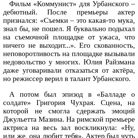
Фильм «Коммунист» для Урбанского –
дебютный. После премьеры актер
признался: «Съемки – это какая-то мука,
знал бы, не пошел. Я буквально подыхал
на съемочной площадке от ужаса, что
ничего не выходит...». Его скованность,
неповоротливость на площадке вызывали
недовольство у многих. Юлия Райзмана
даже уговаривали отказаться от актёра,
но режиссер верил в талант Урбанского.
А потом был эпизод в «Балладе о
солдате» Григория Чухрая. Сцена, на
которой не смогла сдержать эмоций
Джульетта Мазина. На римской премьере
актриса на весь зал воскликнула: «Ну,
иди же, она любит тебя». Актер был чуть